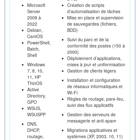
Microsoft
Création de scripts
Server
d'automatisation de tâches
2008 à
Mise en place et supervision
2022
de sauvegardes (fichiers,
Debian,
BDD)
CentOS
Suivi du parc et de la
PowerShell,
conformité des postes (150 à
Batch,
2000)
Shell
Déploiement d’applications,
Windows
mises à jour et uniformisation
7, 8, 10,
Gestion de clients légers
11, HP
Installation et configuration
ThinOS
de réseaux informatiques et
Active
Wi-Fi
Directory,
Règles de routage, pare-feu,
GPO
suivi des flux applicatifs
WSUS,
WSUSPP
Gestion des serveurs de
messagerie et anti-spam
DNS,
DHCP,
Migrations applicatives et
routage,
systèmes (XP, 2003, 10, 11)